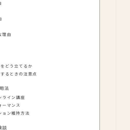
由
由
な理由
画をどう立てるか
習するときの注意点
用法
ンライン講座
ォーマンス
ション維持方法
験談