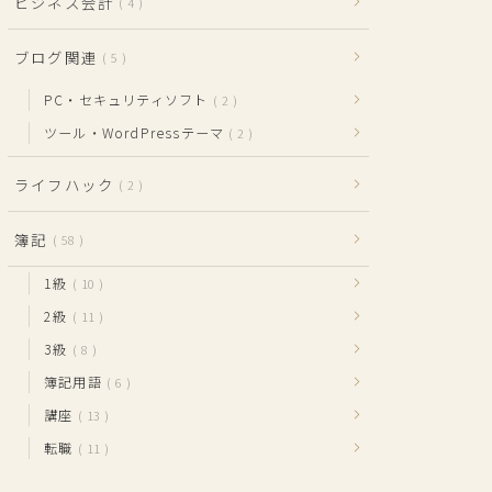
ビジネス会計
4
ブログ関連
5
PC・セキュリティソフト
2
ツール・WordPressテーマ
2
ライフハック
2
簿記
58
1級
10
2級
11
3級
8
簿記用語
6
講座
13
転職
11