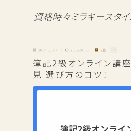
資格時々ミラキースタイ
2024.11.07
2026.06.20
2級
PR
簿記2級オンライン講
見 選び方のコツ！