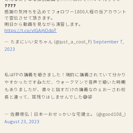
❓❓❓❓
感謝の気持ちを込めてフォロワー1800人程の当アカウント
で宣伝させて頂きます。
明日から動画を見ながら演習します。
https://t.co/vlGAjhOdpT
— たまにいい女ちゃん (@just_a_cool_F)
September 7,
2023
私はFPの講義を聴きました！端的に講義されていて分かり
やすかったです👍ただ、ウォークマンで音声で聴いた時期
もありましたが、粛々と話すだけの講義なのぇおーさわ校
長と違って、耳残りはしませんでした😅🤣
— 佐藤俊弘｜日本一おせっかいな宅建士。 (@good108_)
August 23, 2023