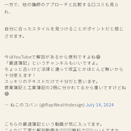
一方で、他の講師のアプローチと比較する口コミも見ら
れ、
自分に合ったスタイルを見つけることがポイントだと感じ
させます。
今はYouTubeで解説があるから便利ですよね😆
「最速簿記」というチャンネルもいいですよ。
ちょっと古いけど法律と違って改正とかほとんど無いから
十分使えます！
スッキリのテキストだけで十分だと思います。
商業簿記と工業簿記の2冊に分かれてるから重いですけどね
😅
— ねこのコバン (@RapWealthdesign)
July 14, 2024
こちらの最速簿記という動画が気に入ってます。
こんなに丁寧な解説動画を⁉️⁉️⁉️⁉️無料で⁉️⁉️いいんですか