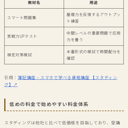
教材名
用途
基礎力を反復するアウトプッ
スマート問題集
ト練習
中間レベルの重要問題で応用
実戦力UPテスト
力を養う
本番形式の模試で時間配分を
検定対策模試
確認
引用：
簿記講座 – スマホで学べる資格講座 【スタディン
グ】↗
低めの料金で始めやすい料金体系
スタディングは他社と比べて低価格を目指しており、受講