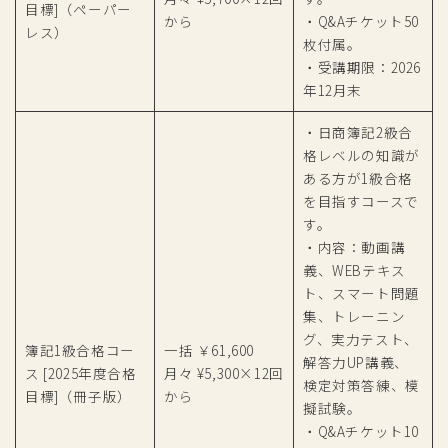
目標]（ペーパー
から
・Q&Aチケット50
レス）
枚付属。
・受講期限：2026
年12月末
・日商簿記2級合
格レベルの知識が
ある方が1級合格
を目指すコースで
す。
・内容：動画講
義、WEBテキス
ト、スマート問題
集、トレーニン
グ、実力テスト、
簿記1級合格コー
一括 ￥61,600
解答力UP講義、
ス [2025年度合格
月々 ¥5,300×12回
検定対策答練、模
目標]（冊子版）
から
擬試験。
・Q&Aチケット10