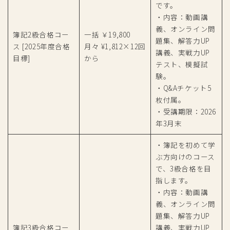
です。
・内容：動画講
義、オンライン問
簿記2級合格コー
一括 ￥19,800
題集、解答力UP
ス [2025年度合格
月々 ¥1,812×12回
講義、実戦力UP
目標]
から
テスト、模擬試
験。
・Q&Aチケット5
枚付属。
・受講期限：2026
年3月末
・簿記を初めて学
ぶ方向けのコース
で、3級合格を目
指します。
・内容：動画講
義、オンライン問
題集、解答力UP
簿記3級合格コー
講義、実戦力UP