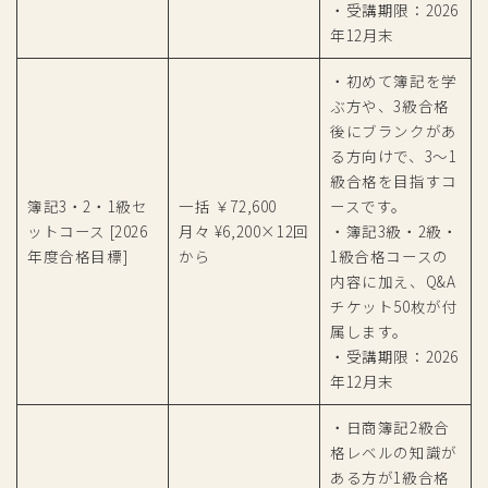
・受講期限：2026
年12月末
・初めて簿記を学
ぶ方や、3級合格
後にブランクがあ
る方向けで、3〜1
級合格を目指すコ
簿記3・2・1級セ
一括 ￥72,600
ースです。
ットコース [2026
月々 ¥6,200×12回
・簿記3級・2級・
年度合格目標]
から
1級合格コースの
内容に加え、Q&A
チケット50枚が付
属します。
・受講期限：2026
年12月末
・日商簿記2級合
格レベルの知識が
ある方が1級合格