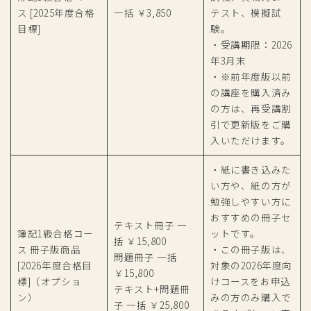
ス [2025年度合格
一括 ￥3,850
テスト、模擬試
目標]
験。
・受講期限：2026
年3月末
・※前年度版以前
の講座を購入済み
の方は、再受講割
引で更新版をご購
入いただけます。
・紙に書き込みた
い方や、紙の方が
勉強しやすい方に
おすすめの冊子セ
テキスト冊子 一
簿記1級合格コー
ットです。
括 ￥15,800
ス 冊子版商品
・この冊子版は、
問題冊子 一括
[2026年度合格目
対象の2026年度向
￥15,800
標]（オプショ
けコースをお申込
テキスト+問題冊
ン）
みの方のみ購入で
子 一括 ￥25,800