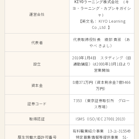
KIYOラーニング株式会社 （キ
ヨ・ラーニング・カブシキガイシ
運営会社
ャ）
【英文名： KIYO Learning
Co.,Ltd. 】
代表取締役社長 綾部 貴淑 （あ
代表者
やべ きよし）
2010年1月4日 スタディング（旧
設立
通勤講座）は2008年10月1日より
営業開始
8億371万円（資本剰余金7億9466
資本金
万円）
7353 （東京証券取引所 グロー
証券コード
ス市場）
取得認証
ISMS（ISO/IEC 27001:2013）
有料職業紹介事業 13-ユ-315549
厚生労働大臣許可番号
特定募集情報等提供事業 51-