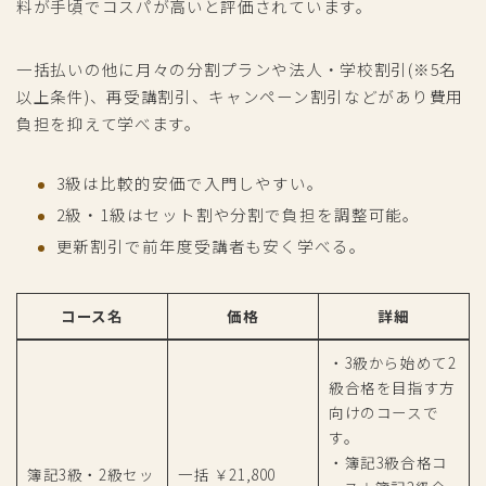
料が手頃でコスパが高いと評価されています。
一括払いの他に月々の分割プランや法人・学校割引(※5名
以上条件)、再受講割引、キャンペーン割引などがあり費用
負担を抑えて学べます。
3級は比較的安価で入門しやすい。
2級・1級はセット割や分割で負担を調整可能。
更新割引で前年度受講者も安く学べる。
コース名
価格
詳細
・3級から始めて2
級合格を目指す方
向けのコースで
す。
・簿記3級合格コ
簿記3級・2級セッ
一括 ￥21,800