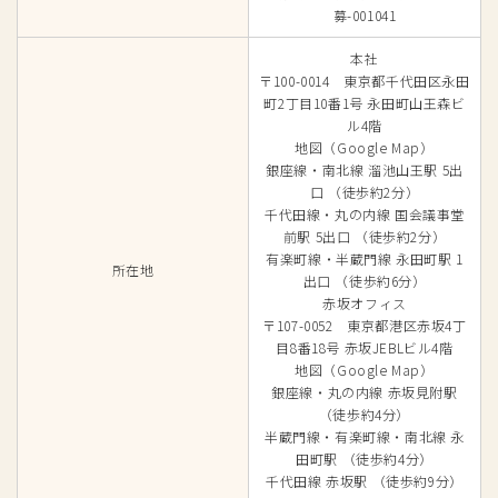
募-001041
本社
〒100-0014 東京都千代田区永田
町2丁目10番1号 永田町山王森ビ
ル4階
地図（Google Map）
銀座線・南北線 溜池山王駅 5出
口 （徒歩約2分）
千代田線・丸の内線 国会議事堂
前駅 5出口 （徒歩約2分）
有楽町線・半蔵門線 永田町駅 1
所在地
出口 （徒歩約6分）
赤坂オフィス
〒107-0052 東京都港区赤坂4丁
目8番18号 赤坂JEBLビル4階
地図（Google Map）
銀座線・丸の内線 赤坂見附駅
（徒歩約4分）
半蔵門線・有楽町線・南北線 永
田町駅 （徒歩約4分）
千代田線 赤坂駅 （徒歩約9分）