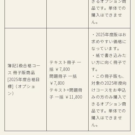
きるオプション商
品です。単体での
購入はできませ
ん。
・2025年度版はお
求めやすい価格に
なっています。
・紙で書き込みた
テキスト冊子 一
い方に向く冊子で
簿記1級合格コー
括 ￥7,800
す。
ス 冊子版商品
問題冊子 一括
・この冊子版も、
[2025年度合格目
￥7,800
対象の2025年度向
標]（オプショ
テキスト+問題冊
けコースをお申込
ン）
子 一括 ￥11,800
みの方のみ購入で
きるオプション商
品です。単体での
購入はできませ
ん。