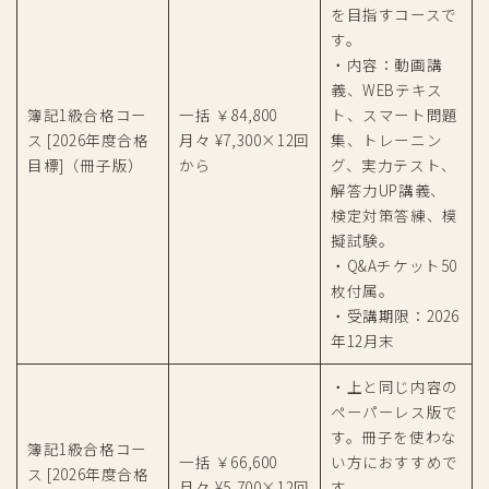
を目指すコースで
す。
・内容：動画講
義、WEBテキス
簿記1級合格コー
一括 ￥84,800
ト、スマート問題
ス [2026年度合格
月々 ¥7,300×12回
集、トレーニン
目標]（冊子版）
から
グ、実力テスト、
解答力UP講義、
検定対策答練、模
擬試験。
・Q&Aチケット50
枚付属。
・受講期限：2026
年12月末
・上と同じ内容の
ペーパーレス版で
す。冊子を使わな
簿記1級合格コー
一括 ￥66,600
い方におすすめで
ス [2026年度合格
月々 ¥5,700×12回
す。