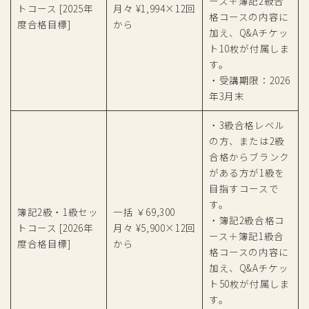
ース＋簿記2級合
トコース [2025年
月々 ¥1,994×12回
格コースの内容に
度合格目標]
から
加え、Q&Aチケッ
ト10枚が付属しま
す。
・受講期限：2026
年3月末
・3級合格レベル
の方、または2級
合格からブランク
がある方が1級を
目指すコースで
す。
簿記2級・1級セッ
一括 ￥69,300
・簿記2級合格コ
トコース [2026年
月々 ¥5,900×12回
ース＋簿記1級合
度合格目標]
から
格コースの内容に
加え、Q&Aチケッ
ト50枚が付属しま
す。