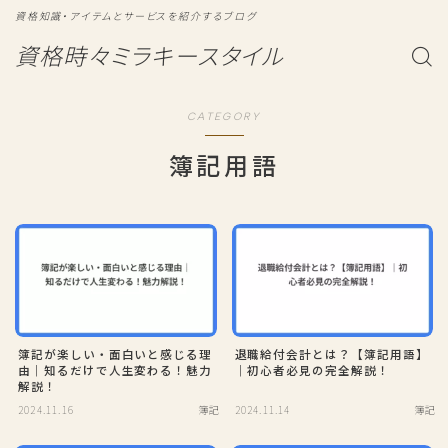
資格知識・アイテムとサービスを紹介するブログ
資格時々ミラキースタイル
CATEGORY
簿記用語
簿記が楽しい・面白いと感じる理
退職給付会計とは？【簿記用語】
由｜知るだけで人生変わる！魅力
｜初心者必見の完全解説！
解説！
2024.11.16
簿記
2024.11.14
簿記