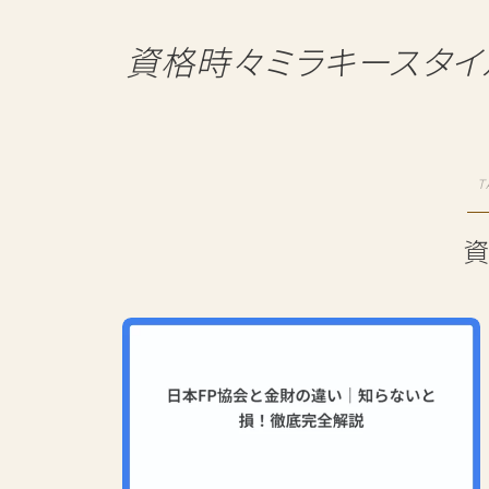
資格時々ミラキースタイ
T