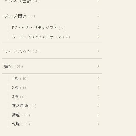
ビジネス会計
4
ブログ関連
5
PC・セキュリティソフト
2
ツール・WordPressテーマ
2
ライフハック
2
簿記
58
1級
10
2級
11
3級
8
簿記用語
6
講座
13
転職
11