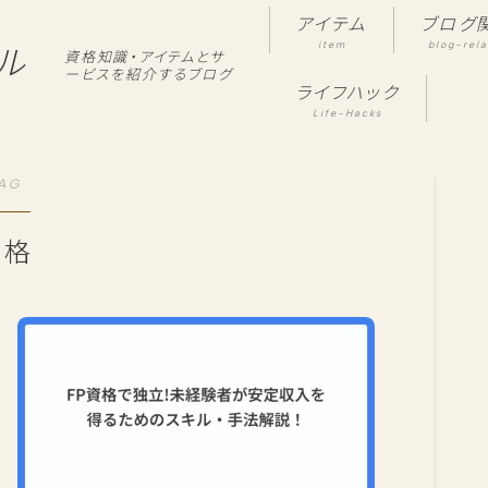
アイテム
ブログ
item
blog-rel
ル
資格知識・アイテムとサ
ービスを紹介するブログ
ライフハック
Life-Hacks
AG
資格