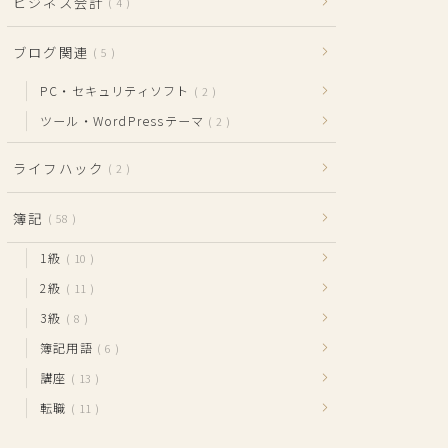
ビジネス会計
4
ブログ関連
5
PC・セキュリティソフト
2
ツール・WordPressテーマ
2
ライフハック
2
簿記
58
1級
10
2級
11
3級
8
簿記用語
6
講座
13
転職
11