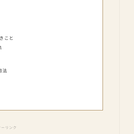
きこと
法
用法
サーリンク