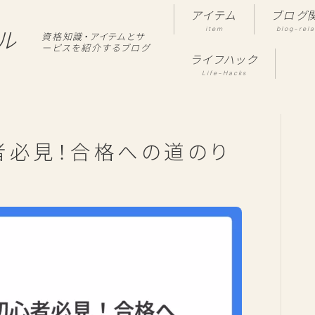
アイテム
ブログ
item
blog-rel
ル
資格知識・アイテムとサ
ービスを紹介するブログ
ライフハック
Life-Hacks
者必見！合格への道のり