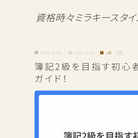
資格時々ミラキースタイ
2024.11.18
2025.10.17
2級
PR
簿記2級を目指す初心
ガイド！