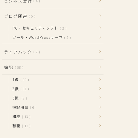
ビジネス会計
4
ブログ関連
5
PC・セキュリティソフト
2
ツール・WordPressテーマ
2
ライフハック
2
簿記
58
1級
10
2級
11
3級
8
簿記用語
6
講座
13
転職
11