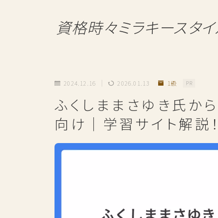
資格時々ミラキースタイ
2024.12.16
2026.01.13
1級
PR
ふくしままさゆき氏か
向け｜学習サイト解説