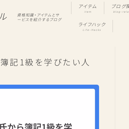
アイテム
ブログ
item
blog-rel
ル
資格知識・アイテムとサ
ービスを紹介するブログ
ライフハック
Life-Hacks
ら簿記1級を学びたい人
！