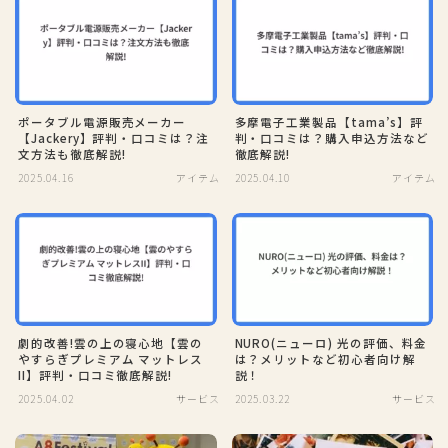
ポータブル電源販売メーカー
多摩電子工業製品【tama’s】評
【Jackery】評判・口コミは？注
判・口コミは？購入申込方法など
文方法も徹底解説!
徹底解説!
2025.04.16
アイテム
2025.04.10
アイテム
劇的改善!雲の上の寝心地【雲の
NURO(ニューロ) 光の評価、料金
やすらぎプレミアム マットレス
は？メリットなど初心者向け解
II】評判・口コミ徹底解説!
説！
2025.04.02
サービス
2025.03.22
サービス