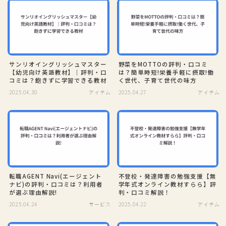
サンリオイングリッシュマスター
野菜をMOTTOの評判・口コミ
【幼児向け英語教材】｜評判・口
は？簡単時短!栄養手軽に摂取!働
コミは？飽きずに学習できる教材
く世代、子育て世代の味方
2025.04.30
アイテム
2025.04.27
アイテム
転職AGENT Navi(エージェント
不登校・発達障害の勉強支援【無
ナビ)の評判・口コミは？利用者
学年式オンライン教材すらら】評
が選ぶ理由解説!
判・口コミ解説！
2025.04.24
サービス
2025.04.22
アイテム