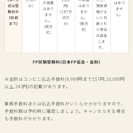
の措置
はあり
式は受
み)
円)
はあり
受検資
はあり
ませ
験日の
(CBT方
ませ
格がな
ませ
ん。
3日前
式の
ん。
いと判
ん。
まで)
み)
(紙方
断され
(紙方
式)
た場合
式)
は返金
しま
す。
FP試験受験料(日本FP協会・金財)
※金財はコンビニ払込手数料(9,999円まで157円,10,000円
以上,242円)の記載があります。
事務手数料または払込手数料がいくらかかかりますので、
手数料額は予約時に確認しましょう。キャンセルする場合
も手数料がかかります。