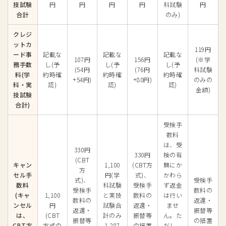
技試験
円
円
円
円
科試験
円
合計
のみ)
クレジ
ットカ
119円
ード事
記載な
記載な
記載な
107円
156円
(※学
務手数
し(予
し(予
し(予
(54円
(76円
科試験
料(学
約時確
約時確
約時確
+54円)
+80円)
のみの
科・実
認)
認)
認)
金額)
技試験
合計)
受検手
数料
は、受
330円
330円
検の有
(CBT
キャン
1,100
(CBT方
無にか
方
セル手
円(学
式)、
かわら
式)、
受検手
数料
科試験
受検手
ず返金
受検手
数料の
(キャ
1,100
と実技
数料の
は行い
数料の
返還・
ンセル
円
試験合
返還・
ませ
返還・
振替等
は、
(CBT
計のみ
振替等
ん。た
振替等
の措置
CBT方
方式の
1,287
の措置
だし、