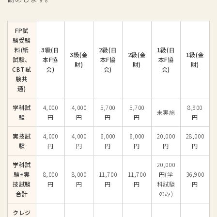
FP試
験受験
料(紙
3級(日
2級(日
1級(日
3級(金
2級(金
1級(金
試験、
本F協
本F協
本F協
財)
財)
財)
CBT試
会)
会)
会)
験共
通)
学科試
4,000
4,000
5,700
5,700
8,900
未実施
験
円
円
円
円
円
実技試
4,000
4,000
6,000
6,000
20,000
28,000
験
円
円
円
円
円
円
学科試
20,000
験+実
8,000
8,000
11,700
11,700
円(学
36,900
技試験
円
円
円
円
科試験
円
合計
のみ)
クレジ