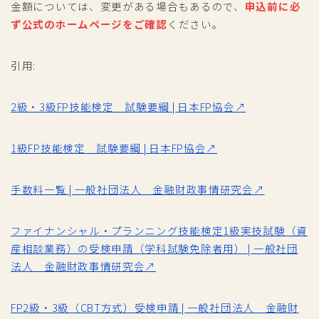
金額については、変更がある場合もあるので、
申込前に必
ず公式のホームページをご確認
ください。
引用:
2級・3級FP技能検定 試験要綱 | 日本FP協会↗
1級FP技能検定 試験要綱 | 日本FP協会↗
手数料一覧 | 一般社団法人 金融財政事情研究会↗
ファイナンシャル・プランニング技能検定1級実技試験（資
産相談業務）の受検申請（学科試験免除者用） | 一般社団
法人 金融財政事情研究会↗
FP2級・3級（CBT方式）受検申請 | 一般社団法人 金融財