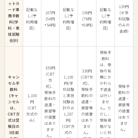
ットカ
119円
ード事
記載な
記載な
記載な
107円
156円
(※学
務手数
し(予
し(予
し(予
(54円
(76円
科試験
料(学
約時確
約時確
約時確
+54円)
+80円)
のみの
科・実
認)
認)
認)
金額)
技試験
合計)
受検手
数料
は、受
330円
330円
検の有
(CBT
キャン
1,100
(CBT方
無にか
方
セル手
円(学
式)、
かわら
式)、
受検手
数料
科試験
受検手
ず返金
受検手
数料の
(キャ
1,100
と実技
数料の
は行い
数料の
返還・
ンセル
円
試験合
返還・
ませ
返還・
振替等
は、
(CBT
計のみ
振替等
ん。た
振替等
の措置
CBT方
方式の
1,287
の措置
だし、
の措置
はあり
式は受
み)
円)
はあり
受検資
はあり
ませ
験日の
(CBT方
ませ
格がな
ませ
ん。
3日前
式の
ん。
いと判
ん。