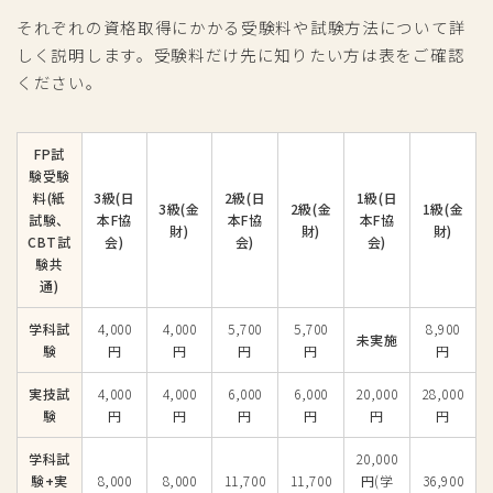
それぞれの資格取得にかかる受験料や試験方法について詳
しく説明します。受験料だけ先に知りたい方は表をご確認
ください。
FP試
験受験
料(紙
3級(日
2級(日
1級(日
3級(金
2級(金
1級(金
試験、
本F協
本F協
本F協
財)
財)
財)
CBT試
会)
会)
会)
験共
通)
学科試
4,000
4,000
5,700
5,700
8,900
未実施
験
円
円
円
円
円
実技試
4,000
4,000
6,000
6,000
20,000
28,000
験
円
円
円
円
円
円
学科試
20,000
験+実
8,000
8,000
11,700
11,700
円(学
36,900