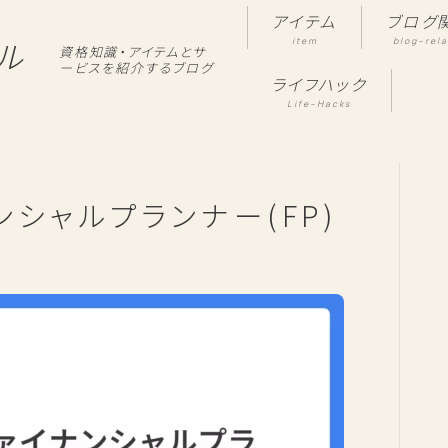
アイテム
ブログ
item
blog-rel
ル
資格知識・アイテムとサ
ービスを紹介するブログ
ライフハック
Life-Hacks
シャルプランナー(FP)
！