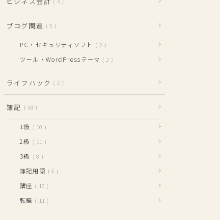
ビジネス会計
4
ブログ関連
5
PC・セキュリティソフト
2
ツール・WordPressテーマ
2
ライフハック
2
簿記
58
1級
10
2級
11
3級
8
簿記用語
6
講座
13
転職
11