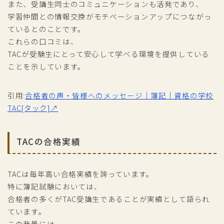
また、受講生同士のコミュニケーションも活発であり、
学習仲間との情報交換がモチベーションアップにつながっ
ているとのことです。
これらの口コミは、
TACが受験生にとって安心して学べる環境を提供している
ことを示しています。
引用:
合格者の声・皆様へのメッセージ｜簿記｜資格の学校
TAC[タック]↗
TACの合格実績
TACは毎年高い合格実績を誇っています。
特に簿記試験においては、
合格者の多くがTAC受講生であることが実績として語られ
ています。
この背景には、