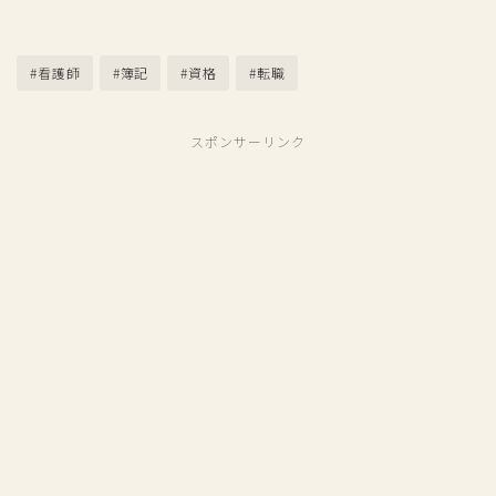
#看護師
#簿記
#資格
#転職
スポンサーリンク