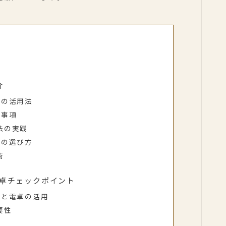
介
能の活用法
意事項
法の実践
卓の選び方
術
卓チェックポイント
法と電卓の活用
要性