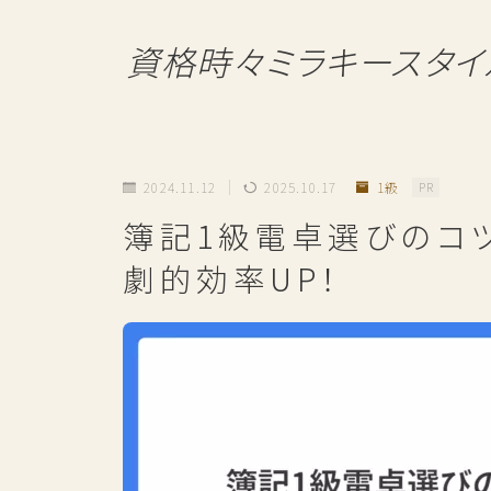
資格時々ミラキースタイ
2024.11.12
2025.10.17
1級
PR
簿記1級電卓選びのコ
劇的効率UP！