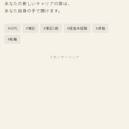
あなたの新しいキャリアの扉は、
あなた自身の手で開けます。
#40代
#簿記
#簿記1級
#経理未経験
#資格
#転職
スポンサーリンク