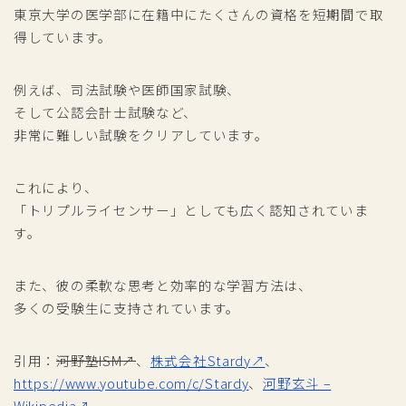
東京大学の医学部に在籍中にたくさんの資格を短期間で取
得しています。
例えば、司法試験や医師国家試験、
そして公認会計士試験など、
非常に難しい試験をクリアしています。
これにより、
「トリプルライセンサー」としても広く認知されていま
す。
また、彼の柔軟な思考と効率的な学習方法は、
多くの受験生に支持されています。
引用：
河野塾ISM↗
、
株式会社Stardy↗
、
https://www.youtube.com/c/Stardy
、
河野玄斗 –
Wikipedia↗