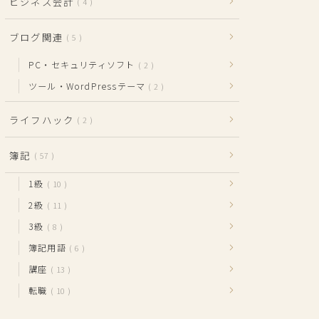
ビジネス会計
4
ブログ関連
5
PC・セキュリティソフト
2
ツール・WordPressテーマ
2
ライフハック
2
簿記
57
1級
10
2級
11
3級
8
簿記用語
6
講座
13
転職
10