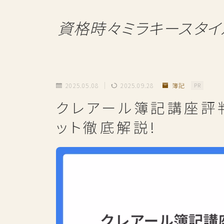
資格時々ミラキースタイ
2025.05.08
2025.09.28
簿記
PR
クレアール簿記講座評
ット徹底解説!