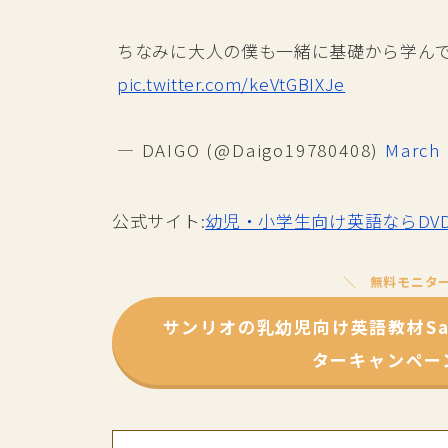
ちなみに大人の僕も一緒に基礎から学ん
pic.twitter.com/keVtGBIXJe
— DAIGO (@Daigo19780408)
March 
公式サイト:
幼児・小学生向け英語ならDV
無料モニタ
サンリオの乳幼児向け英語教材Sanri
ターキャンペー