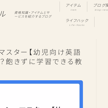
アイテム
ブログ
item
blog-rel
ル
資格知識・アイテムとサ
ービスを紹介するブログ
ライフハック
Life-Hacks
ュマスター【幼児向け英語
は？飽きずに学習できる教