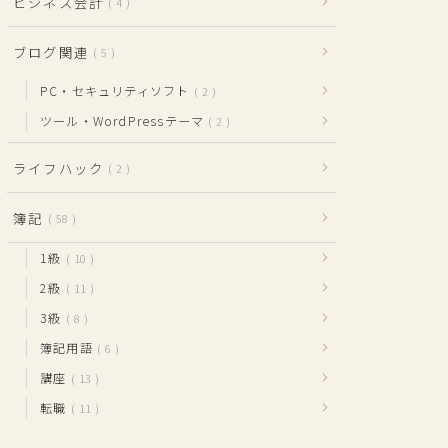
ビジネス会計
4
ブログ関連
5
PC・セキュリティソフト
2
ツール・WordPressテーマ
2
ライフハック
2
簿記
58
1級
10
2級
11
3級
8
簿記用語
6
講座
13
転職
11