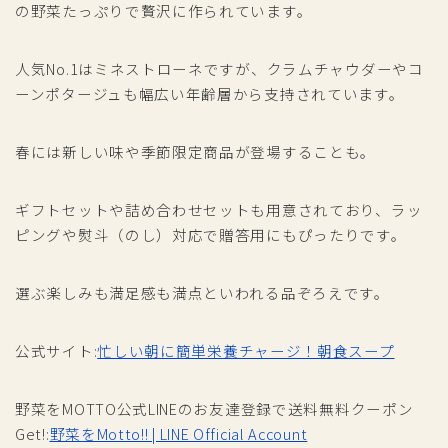
の野菜たっぷりで贅沢に作られています。
人気No.1はミネストローネですが、クラムチャウダーやコ
ーンポタージュも幅広い年齢層から支持されています。
春には新しい味や季節限定商品が登場することも。
ギフトセットや詰め合わせセットも用意されており、ラッ
ピングや熨斗（のし）対応で贈答用にもぴったりです。
選ぶ楽しみも満足感も満点といわれる品ぞろえです。
公式サイト:
忙しい朝に簡単栄養チャージ！朝食スープ
野菜をMOTTO公式LINEのお友達登録で送料無料クーポン
Get!:
野菜をMotto!! | LINE Official Account