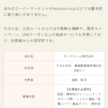
ほかのスーパーマーケットやAmazon.co.jpなどでは基本的
に取り扱いがありません。
そのため、公式ルートならではの新鮮な情報や、限定キャ
ンペーン、LINEクーポンなどの独自サービスも充実してお
り、利用者から大変好評です。
会社名
モンマルシェ株式会社
〒424-0949 静岡県静岡市清水区
所在地
本町1−7
代表者
加納 彰洋
【各種食料品販売】
缶詰・調味料(ドレッシング・マ
事業内容
ヨネーズ等)・レトルト食品・各
種スープ・食品ギフト ・飲料他