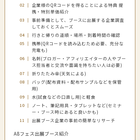
企業様のQRコードを得ることによる特典 提
携・特別単価紹介
事前準備として、ブースに出展する企業調査
しておくとスムーズ
行きと帰りの道順・場所・到着時間の確認
携帯(QRコードを読み込むため必要、充分な
充電も)
名刺(ブロガー・アフィリエイターの人やブー
ス担当者と交流や面識を持ちたい人は必要)
折りたたみ傘(天気による)
バッグ(配布資料・配布サンプルなどを保管
用)
水(試食などの口直し用)と軽食
ノート、筆記用具・タブレットなど(セミナ
ー・ブース時にあると良いかも)
出展ブース企業の事前の簡単なリサーチ
A8フェス出展ブース紹介