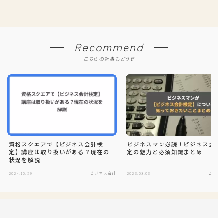
Recommend
こちらの記事もどうぞ
資格スクエアで【ビジネス会計検
ビジネスマン必読！ビジネス会
定】講座は取り扱いがある？現在の
定の魅力と必須知識まとめ
状況を解説
2024.10.29
ビジネス会計
2023.03.03
ビジ