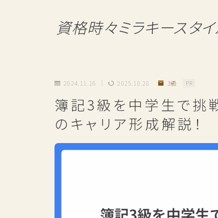
資格時々ミラキースタイ
2024.11.16
2025.10.28
3級
PR
簿記3級を中学生で挑
のキャリア形成解説！