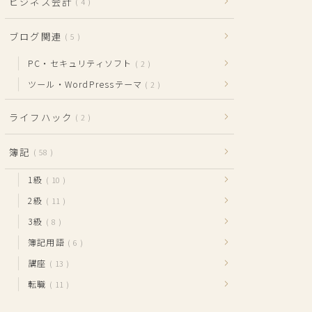
ビジネス会計
4
ブログ関連
5
PC・セキュリティソフト
2
ツール・WordPressテーマ
2
ライフハック
2
簿記
58
1級
10
2級
11
3級
8
簿記用語
6
講座
13
転職
11