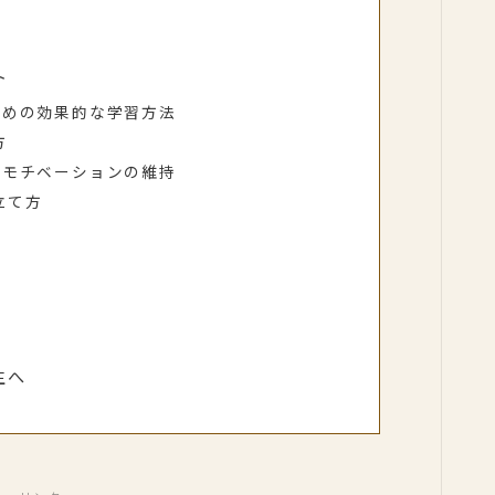
ト
ための効果的な学習方法
方
たモチベーションの維持
立て方
生へ