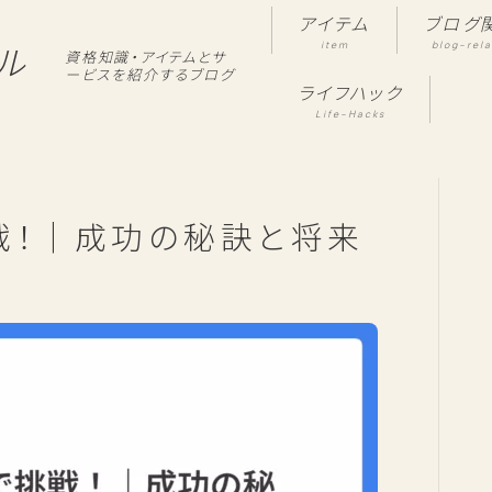
アイテム
ブログ
item
blog-rel
ル
資格知識・アイテムとサ
ービスを紹介するブログ
ライフハック
Life-Hacks
戦！｜成功の秘訣と将来