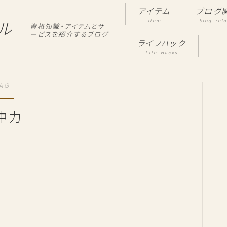
アイテム
ブログ
item
blog-rel
ル
資格知識・アイテムとサ
ービスを紹介するブログ
ライフハック
Life-Hacks
AG
中力