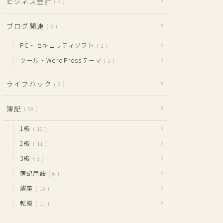
ビジネス会計
4
ブログ関連
5
PC・セキュリティソフト
2
ツール・WordPressテーマ
2
ライフハック
2
簿記
58
1級
10
2級
11
3級
8
簿記用語
6
講座
13
転職
11