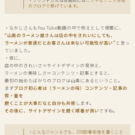
・ソリンドさんは世間的には
ニッチなテニス主体
のブログで稼げています。
・なかじさんもYou Tube動画の中で例えとして頻繁に、
“山奥のラーメン屋さんは店の中をきれいにしても、
ラーメンが普通だとお客さんは来ない可能性が高い”
と言っ
ていました。
・仮に、
店の中のきれいさ＝サイトデザインの見栄え、
ラーメンの美味しさ＝コンテンツ・記事とすると、
最初の始めたばかりのブログは山奥にあるということ。
まず
ブログ初心者は（ラーメンの味）コンテンツ・記事の
質・量を
磨くことが大事だなと自分も共感
します。
その後に、サイトデザインを磨く順番が良い
ですね。
・
どんなジャンルでも、200記事前後を書くこと