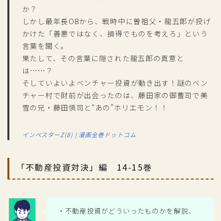
か？
しかし最年長OBから、戦時中に曽祖父・龍五郎が投げ
かけた「善悪ではなく、損得でものを考えろ」という
言葉を聞く。
果たして、その言葉に隠された龍五郎の真意と
は……？
そしていよいよベンチャー投資が動き出す！謎のベン
チャー村で財前が出会ったのは、藤田家の御曹司で美
雪の兄・藤田慎司と“あの”ホリエモン！！
インベスターZ(8) | 漫画全巻ドットコム
「不動産投資対決」編 14-15巻
・不動産投資がどういったものかを解説、