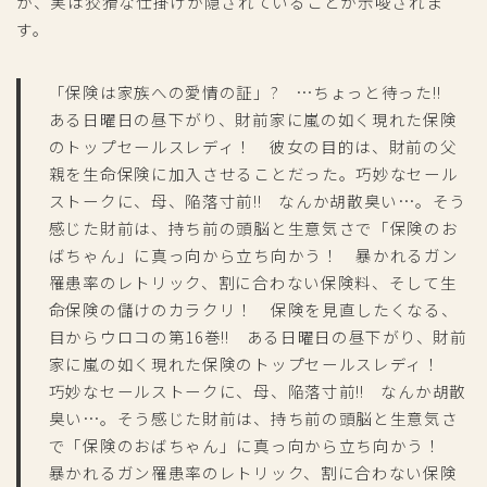
が、実は狡猾な仕掛けが隠されていることが示唆されま
す。
「保険は家族への愛情の証」? …ちょっと待った!!
ある日曜日の昼下がり、財前家に嵐の如く現れた保険
のトップセールスレディ！ 彼女の目的は、財前の父
親を生命保険に加入させることだった。巧妙なセール
ストークに、母、陥落寸前!! なんか胡散臭い…。そう
感じた財前は、持ち前の頭脳と生意気さで「保険のお
ばちゃん」に真っ向から立ち向かう！ 暴かれるガン
罹患率のレトリック、割に合わない保険料、そして生
命保険の儲けのカラクリ！ 保険を見直したくなる、
目からウロコの第16巻!! ある日曜日の昼下がり、財前
家に嵐の如く現れた保険のトップセールスレディ！
巧妙なセールストークに、母、陥落寸前!! なんか胡散
臭い…。そう感じた財前は、持ち前の頭脳と生意気さ
で「保険のおばちゃん」に真っ向から立ち向かう！
暴かれるガン罹患率のレトリック、割に合わない保険