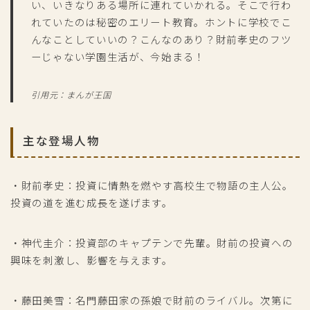
い、いきなりある場所に連れていかれる。そこで行わ
れていたのは秘密のエリート教育。ホントに学校でこ
んなことしていいの？こんなのあり？財前孝史のフツ
ーじゃない学園生活が、今始まる！
引用元：まんが王国
主な登場人物
・財前孝史：投資に情熱を燃やす高校生で物語の主人公。
投資の道を進む成長を遂げます。
・神代圭介：投資部のキャプテンで先輩。財前の投資への
興味を刺激し、影響を与えます。
・藤田美雪：名門藤田家の孫娘で財前のライバル。次第に