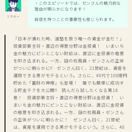
・このエピソードでは、ゼンさんの魅力的な
理由が明らかになります！
ミラキー
自信を持つことの重要性も感じられます。
「日本が潰れた時、道塾を救う唯一の資金が金だ！」
投資部新主将・渡辺の得意分野は金投資！ いまいち
金の魅力にピンとこない財前は、渡辺に金投資の極意
を叩き込まれる。一方、謎の校務員・ゼンさんの正体
がついに明らかに!! ゼンさん曰く、21世紀は、資産を
運用できる男がモテるという。さらに、40代で100億円
貯めた「蓄財の神様」も登場！ 誰でも簡単に成功す
る貯金テクを大公開!! 読んだら試したくなる第18
巻！ 投資部新主将・渡辺の得意分野は金投資！ い
まいち金の魅力にピンとこない財前は、渡辺に金投資
の極意を叩き込まれる。一方、謎の校務員・ゼンさん
の正体がついに明らかに！ ゼンさん曰く、21世紀
は、資産を運用できる男がモテるという。さらに、40