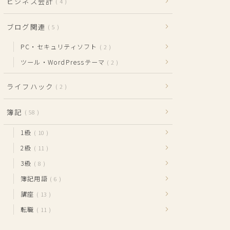
ビジネス会計
4
ブログ関連
5
PC・セキュリティソフト
2
ツール・WordPressテーマ
2
ライフハック
2
簿記
58
1級
10
2級
11
3級
8
簿記用語
6
講座
13
転職
11