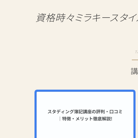
資格時々ミラキースタイ
T