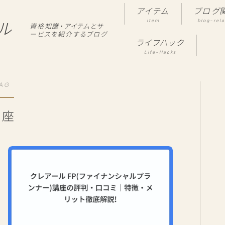
アイテム
ブログ
item
blog-rel
ル
資格知識・アイテムとサ
ービスを紹介するブログ
ライフハック
Life-Hacks
AG
講座