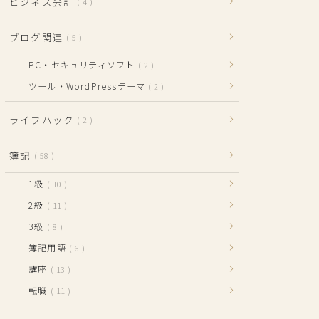
ビジネス会計
4
ブログ関連
5
PC・セキュリティソフト
2
ツール・WordPressテーマ
2
ライフハック
2
簿記
58
1級
10
2級
11
3級
8
簿記用語
6
講座
13
転職
11