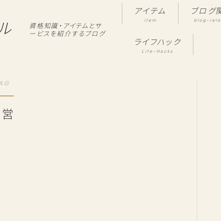
アイテム
ブログ
item
blog-rel
ル
資格知識・アイテムとサ
ービスを紹介するブログ
ライフハック
Life-Hacks
AG
経営