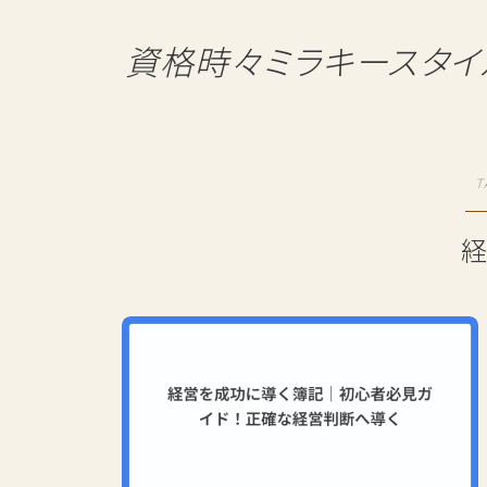
資格時々ミラキースタイ
T