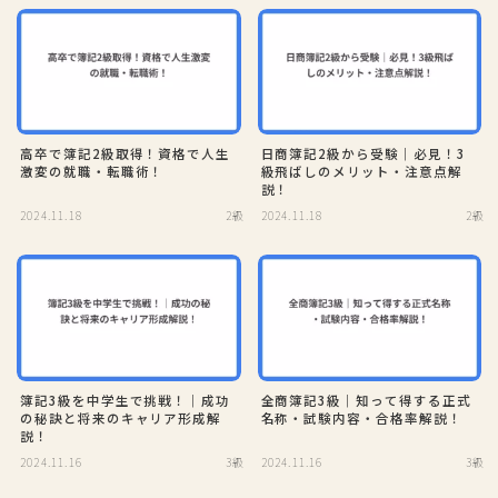
高卒で簿記2級取得！資格で人生
日商簿記2級から受験｜必見！3
激変の就職・転職術！
級飛ばしのメリット・注意点解
説！
2024.11.18
2級
2024.11.18
2級
簿記3級を中学生で挑戦！｜成功
全商簿記3級｜知って得する正式
の秘訣と将来のキャリア形成解
名称・試験内容・合格率解説！
説！
2024.11.16
3級
2024.11.16
3級