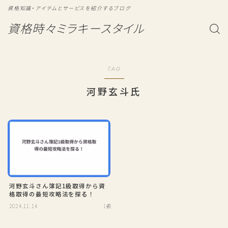
資格知識・アイテムとサービスを紹介するブログ
資格時々ミラキースタイル
TAG
河野玄斗氏
河野玄斗さん簿記1級取得から資
格取得の最短攻略法を探る！
2024.11.14
1級