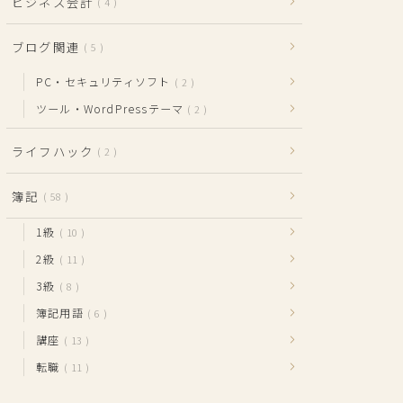
ビジネス会計
4
ブログ関連
5
PC・セキュリティソフト
2
ツール・WordPressテーマ
2
ライフハック
2
簿記
58
1級
10
2級
11
3級
8
簿記用語
6
講座
13
転職
11