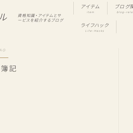
アイテム
ブログ
item
blog-rel
ル
資格知識・アイテムとサ
ービスを紹介するブログ
ライフハック
Life-Hacks
AG
ビ簿記