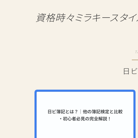
資格時々ミラキースタイ
T
日