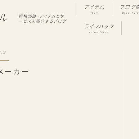
アイテム
ブログ
item
blog-rel
ル
資格知識・アイテムとサ
ービスを紹介するブログ
ライフハック
Life-Hacks
AG
メーカー