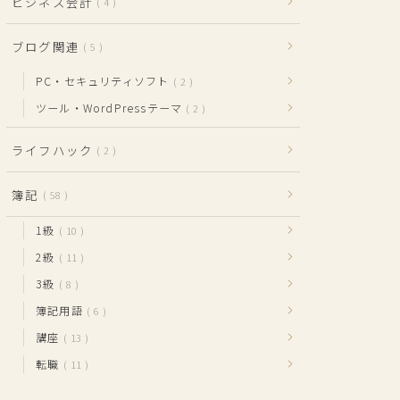
ビジネス会計
4
ブログ関連
5
PC・セキュリティソフト
2
ツール・WordPressテーマ
2
ライフハック
2
簿記
58
1級
10
2級
11
3級
8
簿記用語
6
講座
13
転職
11