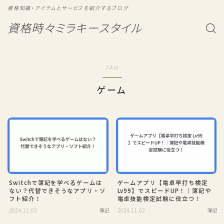
資格知識・アイテムとサービスを紹介するブログ
資格時々ミラキースタイル
TAG
ゲーム
Switchで簿記を学べるゲームは
ゲームアプリ【電卓早打ち検定
ない？代替できそうなアプリ・ソ
Lv99】でスピードUP！｜簿記や
フト紹介！
電卓技能検定試験に役立つ！
2024.11.02
簿記
2024.11.02
簿記